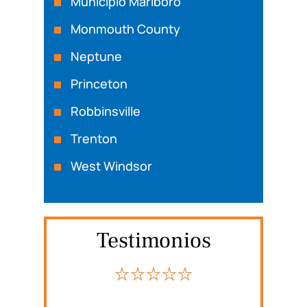
Municipio Marlboro
Monmouth County
Neptune
Princeton
Robbinsville
Trenton
West Windsor
Testimonios
nte el
Michael Rosas defendió a un familiar
Mi