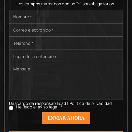
Los campos marcados con un "*" son obligatorios.
Nombre
*
Correo
electrónico
*
Teléfono
*
Lugar
de
la
Mensaje
detención
Descargo de responsabilidad
|
Política de privacidad
He leído el aviso legal.
*
He
leído
el
aviso