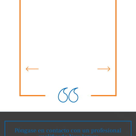
tados
preguntas relacionadas con la ley y
su funcionamiento. Recomendaría
encarecidamente al Sr. Rosas a
cualquiera que necesite un abogado.
Luchará por usted y se asegurará de
que se haga justicia.
Desiree S.
Póngase en contacto con un profesional