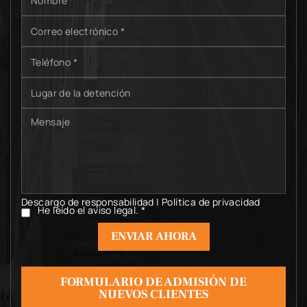
Correo
electrónico
*
Teléfono
*
Lugar
de
la
Mensaje
detención
Descargo de responsabilidad
|
Política de privacidad
He leído el aviso legal.
*
He
leído
el
aviso
legal.
*
FORMULARIO DE ADMISIÓN DE
NUEVOS CLIENTES