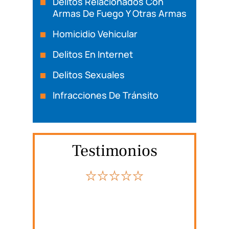
Delitos Relacionados Con
Armas De Fuego Y Otras Armas
Homicidio Vehicular
Delitos En Internet
Delitos Sexuales
Infracciones De Tránsito
Testimonios
nte el
Michael Rosas defendió a un familiar
Mi
odría
cercano mío. Considero que el Sr.
prop
ltado.
Rosas es cortés, profesional y
Ag
ndo
conocedor. Respondió a todas mis
expe