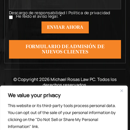
Descargo de responsabilidad
|
Política de privacidad
He leído el aviso legal.
*
He
leído
el
aviso
legal.
*
FORMULARIO DE ADMISIÓN DE
NUEVOS CLIENTES
© Copyright 2026 Michael Rosas Law PC. Todos los
derechos reservados.
|
|
Descargo de responsabilidad
Mapa del sitio
We value your privacy
Política de privacidad
Marketing digital por
This website or its third-party tools process personal data.
*Las imágenes se obtienen bajo licencia de
You can opt out of the sale of your personal information by
Canva y otros proveedores externos de
clicking on the "Do Not Sell or Share My Personal
imágenes de archivo, y se incluye la atribución
Information" link.