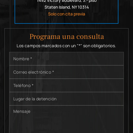
1492 Victory Boulevard, 3.º piso
Staten Island, NY 10314
Solo con cita previa
Programa una consulta
Los campos marcados con un "*" son obligatorios.
Nombre
*
Correo
electrónico
*
Teléfono
*
Lugar
de
la
Mensaje
detención